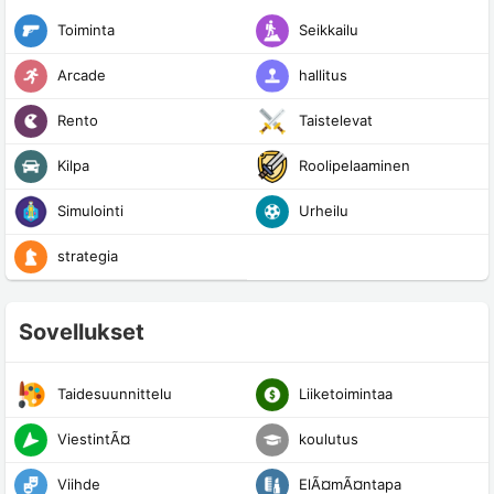
Toiminta
Seikkailu
Arcade
hallitus
Rento
Taistelevat
Kilpa
Roolipelaaminen
Simulointi
Urheilu
strategia
Sovellukset
Taidesuunnittelu
Liiketoimintaa
ViestintÃ¤
koulutus
Viihde
ElÃ¤mÃ¤ntapa