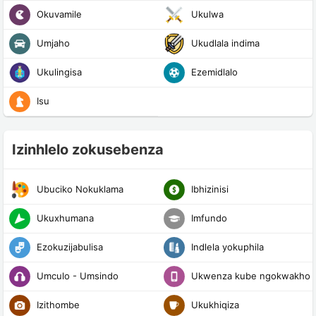
Okuvamile
Ukulwa
Umjaho
Ukudlala indima
Ukulingisa
Ezemidlalo
Isu
Izinhlelo zokusebenza
Ubuciko Nokuklama
Ibhizinisi
Ukuxhumana
Imfundo
Ezokuzijabulisa
Indlela yokuphila
Umculo - Umsindo
Ukwenza kube ngokwakho
Izithombe
Ukukhiqiza