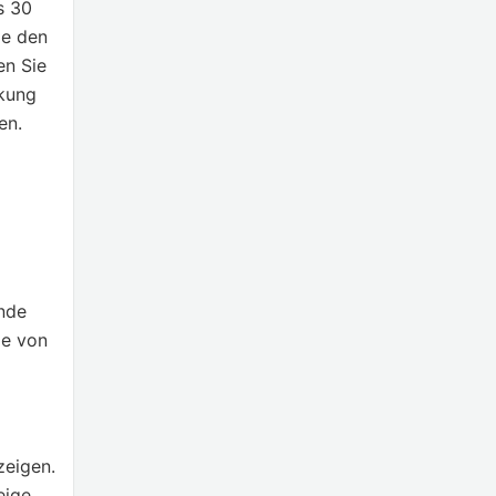
s 30
ie den
en Sie
nkung
en.
ende
ie von
zeigen.
eige