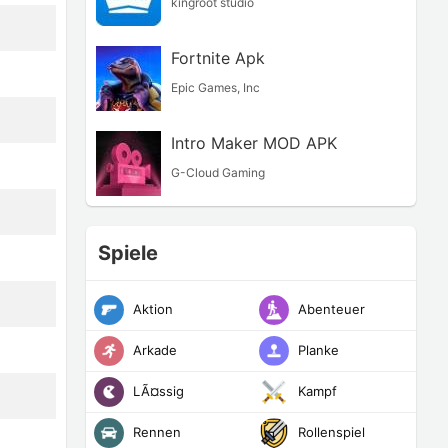
kingroot studio
Fortnite Apk
Epic Games, Inc
Intro Maker MOD APK
G-Cloud Gaming
Spiele
Aktion
Abenteuer
Arkade
Planke
LÃ¤ssig
Kampf
Rennen
Rollenspiel