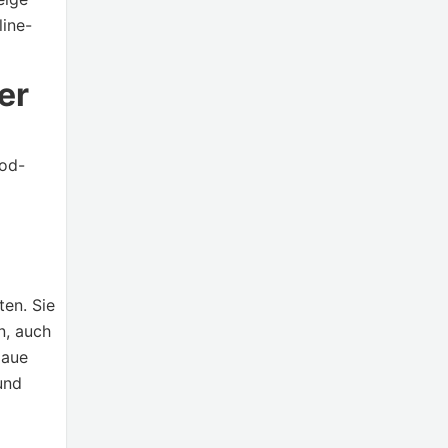
line-
er
Mod-
ten. Sie
n, auch
laue
und