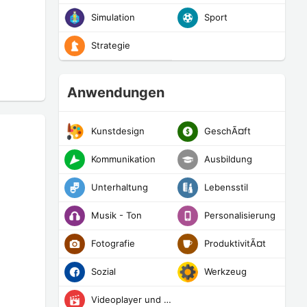
Simulation
Sport
Strategie
Anwendungen
Kunstdesign
GeschÃ¤ft
Kommunikation
Ausbildung
Unterhaltung
Lebensstil
Musik - Ton
Personalisierung
Fotografie
ProduktivitÃ¤t
Sozial
Werkzeug
Videoplayer und -editoren