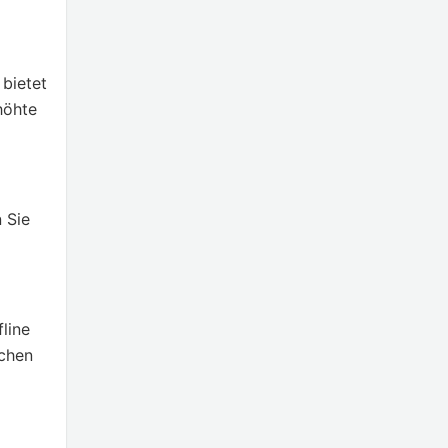
bietet
höhte
 Sie
line
schen