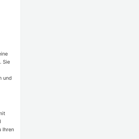
eine
. Sie
n und
mit
d
 Ihren