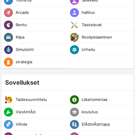
Arcade
hallitus
Rento
Taistelevat
Kilpa
Roolipelaaminen
Simulointi
Urheilu
strategia
Sovellukset
Taidesuunnittelu
Liiketoimintaa
ViestintÃ¤
koulutus
Viihde
ElÃ¤mÃ¤ntapa