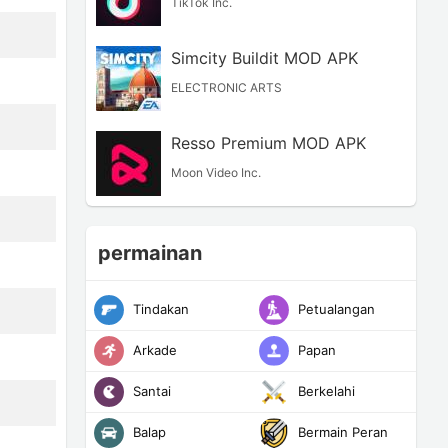
TikTok Inc.
Simcity Buildit MOD APK
ELECTRONIC ARTS
Resso Premium MOD APK
Moon Video Inc.
permainan
Tindakan
Petualangan
Arkade
Papan
Santai
Berkelahi
Balap
Bermain Peran