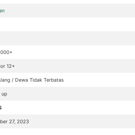
an
,000+
for 12+
ang / Dewa Tidak Terbatas
d up
S
er 27, 2023