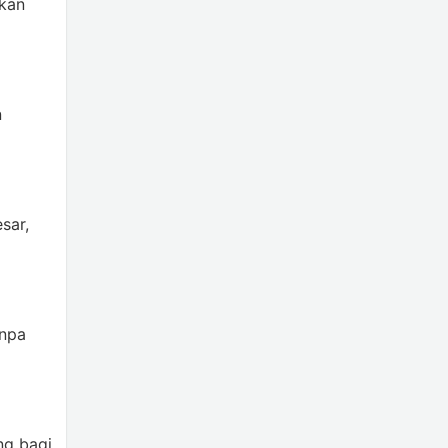
tkan
n
sar,
anpa
ng bagi