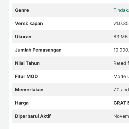
Genre
Tindak
Versi: kapan
v1.0.35
Ukuran
83 MB
Jumlah Pemasangan
10,000
Nilai Tahun
Rated 
Fitur MOD
Mode U
Memerlukan
7.0 an
Harga
GRATI
Diperbarui Aktif
Novemb