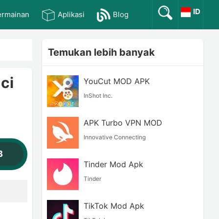
ID
ermainan
Aplikasi
Blog
Temukan lebih banyak
ci
YouCut MOD APK
InShot Inc.
APK Turbo VPN MOD
Innovative Connecting
B
Tinder Mod Apk
Tinder
TikTok Mod Apk