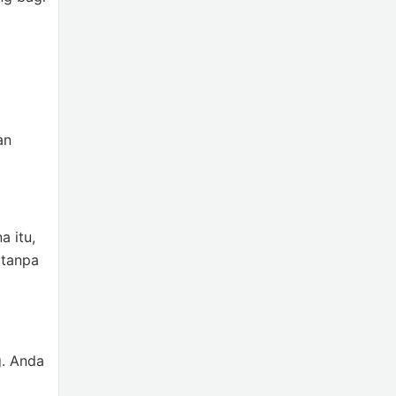
an
 itu,
 tanpa
. Anda