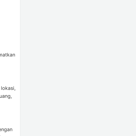
matkan
lokasi,
uang,
engan