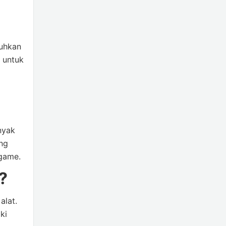
tuhkan
a untuk
nyak
ang
 game.
?
alat.
ki