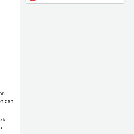
an
en dan
Ada
ol