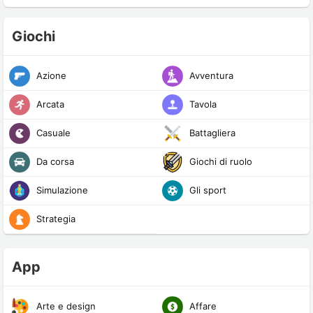
Giochi
Azione
Avventura
Arcata
Tavola
Casuale
Battagliera
Da corsa
Giochi di ruolo
Simulazione
Gli sport
Strategia
App
Arte e design
Affare