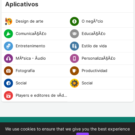
Aplicativos
Design de arte
O negÃ³cio
ComunicaÃ§Ã£o
EducaÃ§Ã£o
Entretenimento
Estilo de vida
MÃºsica - Ãudio
PersonalizaÃ§Ã£o
Fotografia
Productividad
Social
Social
Players e editores de vÃ­deo
Copyright © 2024 ApkBind. Todos os direitos
We use cookies to ensure that we give you the best experience