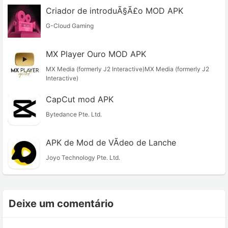
Criador de introduÃ§Ã£o MOD APK
G-Cloud Gaming
MX Player Ouro MOD APK
MX Media (formerly J2 Interactive)MX Media (formerly J2
Interactive)
CapCut mod APK
Bytedance Pte. Ltd.
APK de Mod de VÃ­deo de Lanche
Joyo Technology Pte. Ltd.
Deixe um comentário