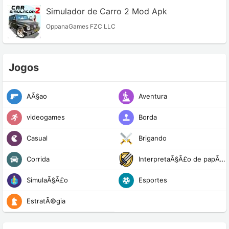
Simulador de Carro 2 Mod Apk
OppanaGames FZC LLC
Jogos
AÃ§ao
Aventura
videogames
Borda
Casual
Brigando
Corrida
InterpretaÃ§Ã£o de papÃ©is
SimulaÃ§Ã£o
Esportes
EstratÃ©gia