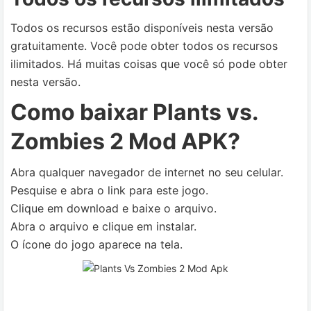
Todos os recursos estão disponíveis nesta versão
gratuitamente. Você pode obter todos os recursos
ilimitados. Há muitas coisas que você só pode obter
nesta versão.
Como baixar Plants vs.
Zombies 2 Mod APK?
Abra qualquer navegador de internet no seu celular.
Pesquise e abra o link para este jogo.
Clique em download e baixe o arquivo.
Abra o arquivo e clique em instalar.
O ícone do jogo aparece na tela.