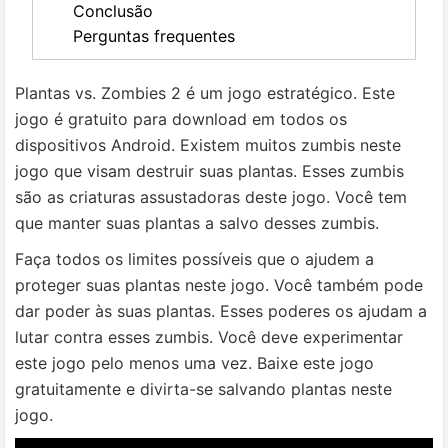
Conclusão
Perguntas frequentes
Plantas vs. Zombies 2 é um jogo estratégico. Este
jogo é gratuito para download em todos os
dispositivos Android. Existem muitos zumbis neste
jogo que visam destruir suas plantas. Esses zumbis
são as criaturas assustadoras deste jogo. Você tem
que manter suas plantas a salvo desses zumbis.
Faça todos os limites possíveis que o ajudem a
proteger suas plantas neste jogo. Você também pode
dar poder às suas plantas. Esses poderes os ajudam a
lutar contra esses zumbis. Você deve experimentar
este jogo pelo menos uma vez. Baixe este jogo
gratuitamente e divirta-se salvando plantas neste
jogo.