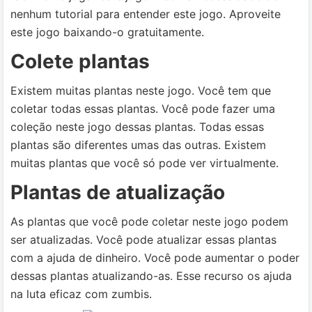
nenhum tutorial para entender este jogo. Aproveite
este jogo baixando-o gratuitamente.
Colete plantas
Existem muitas plantas neste jogo. Você tem que
coletar todas essas plantas. Você pode fazer uma
coleção neste jogo dessas plantas. Todas essas
plantas são diferentes umas das outras. Existem
muitas plantas que você só pode ver virtualmente.
Plantas de atualização
As plantas que você pode coletar neste jogo podem
ser atualizadas. Você pode atualizar essas plantas
com a ajuda de dinheiro. Você pode aumentar o poder
dessas plantas atualizando-as. Esse recurso os ajuda
na luta eficaz com zumbis.