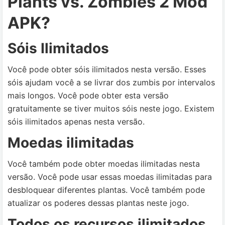
Plants vs. Zombies 2 Mod
APK?
Sóis Ilimitados
Você pode obter sóis ilimitados nesta versão. Esses
sóis ajudam você a se livrar dos zumbis por intervalos
mais longos. Você pode obter esta versão
gratuitamente se tiver muitos sóis neste jogo. Existem
sóis ilimitados apenas nesta versão.
Moedas ilimitadas
Você também pode obter moedas ilimitadas nesta
versão. Você pode usar essas moedas ilimitadas para
desbloquear diferentes plantas. Você também pode
atualizar os poderes dessas plantas neste jogo.
Todos os recursos ilimitados