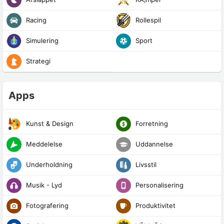
Racing
Rollespil
Simulering
Sport
Strategi
Apps
Kunst & Design
Forretning
Meddelelse
Uddannelse
Underholdning
Livsstil
Musik - Lyd
Personalisering
Fotografering
Produktivitet