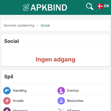
DK
Seneste opdatering
Social
Social
Ingen adgang
Spil
Handling
Eventyr
Arcade
Bestyrelse
Afslappet
KÃ¦mper