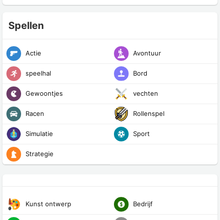
Spellen
Actie
Avontuur
speelhal
Bord
Gewoontjes
vechten
Racen
Rollenspel
Simulatie
Sport
Strategie
Kunst ontwerp
Bedrijf