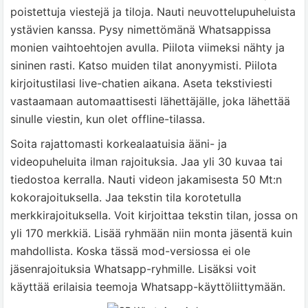
poistettuja viestejä ja tiloja. Nauti neuvottelupuheluista
ystävien kanssa. Pysy nimettömänä Whatsappissa
monien vaihtoehtojen avulla. Piilota viimeksi nähty ja
sininen rasti. Katso muiden tilat anonyymisti. Piilota
kirjoitustilasi live-chatien aikana. Aseta tekstiviesti
vastaamaan automaattisesti lähettäjälle, joka lähettää
sinulle viestin, kun olet offline-tilassa.
Soita rajattomasti korkealaatuisia ääni- ja
videopuheluita ilman rajoituksia. Jaa yli 30 kuvaa tai
tiedostoa kerralla. Nauti videon jakamisesta 50 Mt:n
kokorajoituksella. Jaa tekstin tila korotetulla
merkkirajoituksella. Voit kirjoittaa tekstin tilan, jossa on
yli 170 merkkiä. Lisää ryhmään niin monta jäsentä kuin
mahdollista. Koska tässä mod-versiossa ei ole
jäsenrajoituksia Whatsapp-ryhmille. Lisäksi voit
käyttää erilaisia teemoja Whatsapp-käyttöliittymään.