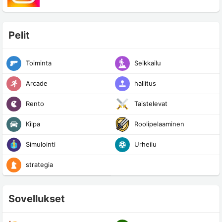
Pelit
Toiminta
Seikkailu
Arcade
hallitus
Rento
Taistelevat
Kilpa
Roolipelaaminen
Simulointi
Urheilu
strategia
Sovellukset