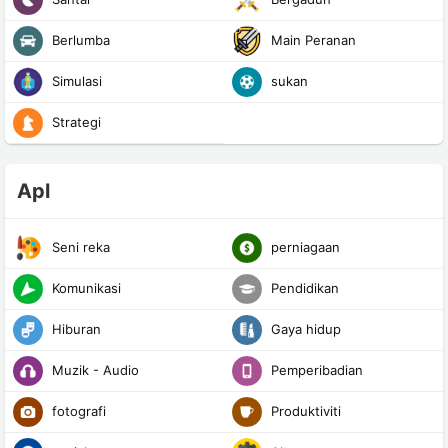
Berlumba
Main Peranan
Simulasi
sukan
Strategi
Apl
Seni reka
perniagaan
Komunikasi
Pendidikan
Hiburan
Gaya hidup
Muzik - Audio
Pemperibadian
fotografi
Produktiviti