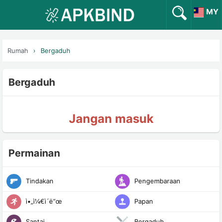
MY
Rumah
Bergaduh
Bergaduh
Jangan masuk
Permainan
Tindakan
Pengembaraan
ì•„ì¼€ì´ë“œ
Papan
Santai
Bergaduh