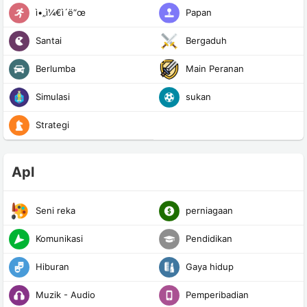
ì•„ì¼€ì´ë“œ
Papan
Santai
Bergaduh
Berlumba
Main Peranan
Simulasi
sukan
Strategi
Apl
Seni reka
perniagaan
Komunikasi
Pendidikan
Hiburan
Gaya hidup
Muzik - Audio
Pemperibadian