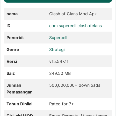
nama
Clash of Clans Mod Apk
ID
com.supercell.clashofclans
Penerbit
Supercell
Genre
Strategi
Versi
v15.547.11
Saiz
249.50 MB
Jumlah
500,000,000+ downloads
Pemasangan
Tahun Dinilai
Rated for 7+
Ciri-ciri MOD
Emas, Permata, Minyak tanpa