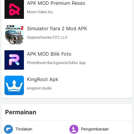
APK MOD Premium Resso
Moon Video Inc.
Simulator fiara 2 Mod APK
OppanaGames FZC LLC
APK MOD Bilik Foto
PhotoRoom Background Editor App
KingRoot Apk
kingroot studio
Permainan
Tindakan
Pengembaraan