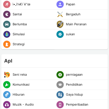
ì•„ì¼€ì´ë“œ
Papan
Santai
Bergaduh
Berlumba
Main Peranan
Simulasi
sukan
Strategi
Apl
Seni reka
perniagaan
Komunikasi
Pendidikan
Hiburan
Gaya hidup
Muzik - Audio
Pemperibadian