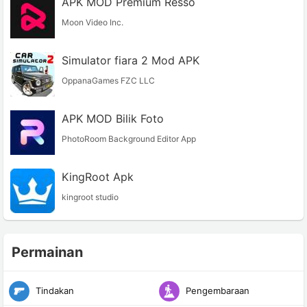
APK MOD Premium Resso
Moon Video Inc.
Simulator fiara 2 Mod APK
OppanaGames FZC LLC
APK MOD Bilik Foto
PhotoRoom Background Editor App
KingRoot Apk
kingroot studio
Permainan
Tindakan
Pengembaraan